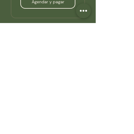
Agendar y pagar
Proceso profundo
3.150.000$
$
3.150.000
Diez sesiones para lo que
requiere tiempo y capas.
Cuando lo que quieres
transformar necesita
continuidad y profundidad para
volverse una forma nueva de
vivir — y estás lista para darte
ese espacio.
Agendar y pagar