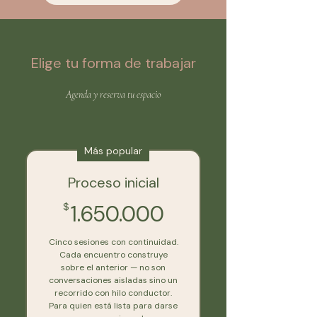
Elige tu forma de trabajar
Agenda y reserva tu espacio
Más popular
Proceso inicial
1.650.000$
$
1.650.000
Cinco sesiones con continuidad.
Cada encuentro construye
sobre el anterior — no son
conversaciones aisladas sino un
recorrido con hilo conductor.
Para quien está lista para darse