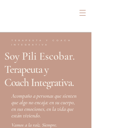
Pili Escobar
SANAR DESDE ADENTRO
TERAPEUTA Y COACH
INTEGRATIVA
Soy Pili Escobar.
Terapeuta y
Coach Integrativa.
Acompaño a personas que sienten
que algo no
encaja: en su cuerpo,
en sus emociones, en la
vida que
están viviendo.
Vamos a la raíz. Siempre.