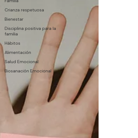
Familia
Crianza respetuosa
Bienestar
Disciplina positiva para la
familia
Hábitos
Alimentación
Salud Emocional
Biosanación Emocional