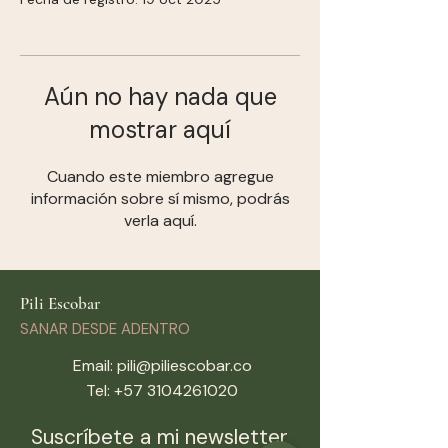
Aún no hay nada que
mostrar aquí
Cuando este miembro agregue
información sobre sí mismo, podrás
verla aquí.
Pili Escobar
SANAR DESDE ADENTRO
Email:
pili@piliescobar.co
Tel:
+57 3104261020
Suscríbete a mi newsletter