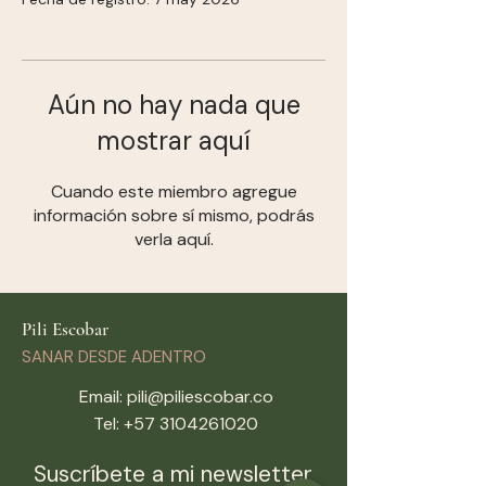
Aún no hay nada que
mostrar aquí
Cuando este miembro agregue
información sobre sí mismo, podrás
verla aquí.
Pili Escobar
SANAR DESDE ADENTRO
Email:
pili@piliescobar.co
Tel:
+57 3104261020
Suscríbete a mi newsletter