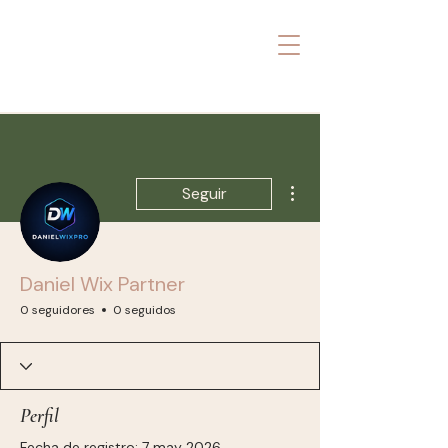
Pili Escobar
SANAR DESDE ADENTRO
Más acciones
Seguir
Daniel Wix Partner
0 seguidores
0 seguidos
Perfil
Fecha de registro: 7 may 2026