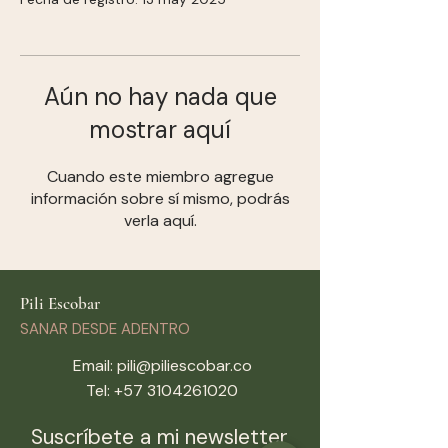
Aún no hay nada que
mostrar aquí
Cuando este miembro agregue
información sobre sí mismo, podrás
verla aquí.
Pili Escobar
SANAR DESDE ADENTRO
Email:
pili@piliescobar.co
Tel:
+57 3104261020
Suscríbete a mi newsletter