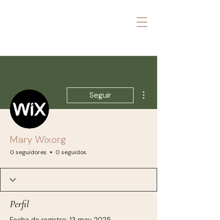
Pili Escobar
SANAR DESDE ADENTRO
Más acciones
Seguir
Mary Wixorg
0 seguidores
0 seguidos
Perfil
Fecha de registro: 13 may 2025