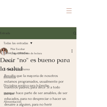
Pili Escobar
SANAR DESDE ADENTRO
Entrada
Todas las entradas
Pilar Escobar
Todas las entradas
12 ago 2018
2 min de lectura
Decir "no" es bueno para
Familia
la salud
Crianza respetuosa
Resulta que la mayoría de nosotros 
Bienestar
estamos programados, usualmente por 
Disciplina positiva para la familia
nuestros padres, para decir SI a todo 
porque hace parte de ser amables, de ser 
Hábitos
educados, para no despreciar o hacer un 
Alimentación
desaire a alguien, para no herir 