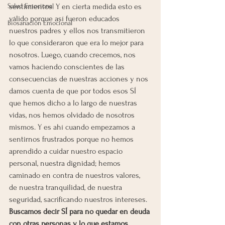
Salud Emocional
sentimientos. Y en cierta medida esto es 
válido porque así fueron educados 
Biosanación Emocional
nuestros padres y ellos nos transmitieron 
lo que consideraron que era lo mejor para 
nosotros. Luego, cuando crecemos, nos 
vamos haciendo conscientes de las 
consecuencias de nuestras acciones y nos 
damos cuenta de que por todos esos SÍ 
que hemos dicho a lo largo de nuestras 
vidas, nos hemos olvidado de nosotros 
mismos. Y es ahí cuando empezamos a 
sentirnos frustrados porque no hemos 
aprendido a cuidar nuestro espacio 
personal, nuestra dignidad; hemos 
caminado en contra de nuestros valores, 
de nuestra tranquilidad, de nuestra 
seguridad, sacrificando nuestros intereses. 
Buscamos decir SÍ para no quedar en deuda 
con otras personas y lo que estamos 