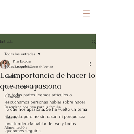
Pili Escobar
SANAR DESDE ADENTRO
Entrada
Todas las entradas
Pilar Escobar
Todas las entradas
13 may 2018
3 min de lectura
La importancia de hacer lo
Familia
que nos apasiona
Crianza respetuosa
En todas partes leemos artículos o 
Bienestar
escuchamos personas hablar sobre hacer 
Disciplina positiva para la familia
lo que nos apasiona. Se ha vuelto un tema 
de moda, pero no sin razón ni porque sea 
Hábitos
una tendencia hablar de eso y todos 
Alimentación
queramos seguirla…  